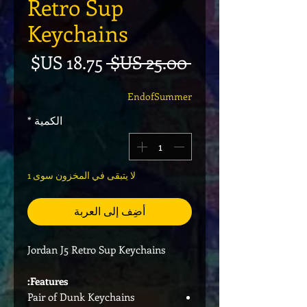
Retro Sup
Keychains
سعر عادي
سعر ا
 ‏25.00 US$ 
EndofSummer
الكمية
*
لا يتبقى في المخزون سوى 1
أضِف إلى العربة
Jordan J5 Retro Sup Keychains
Features:
Pair of Dunk Keychains