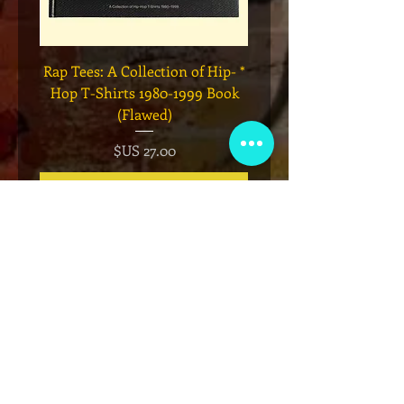
Legend
* Rap Tees: A Collection of Hip-
eries 7
Hop T-Shirts 1980-1999 Book
(Flawed)
السعر
أضِف إلى العربة
نادي عضوية VIP
اشترك في الإعلانات الحصرية والهدايا
والمبيعات المسبقة للتذاكر والمزيد!