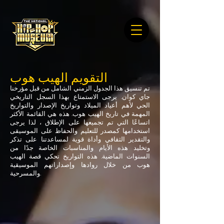
التقويم الهيب هوب
تم تنسيق هذا الجدول الزمني الشامل من قبل مؤرخنا
جاي كوان. يرجى الاستمتاع بهذا السجل التاريخي
الحي لأهم أعياد الميلاد وتواريخ الإصدار والتواريخ
المهمة في تاريخ الهيب هوب. هذه هي القائمة الأكثر
اتساعًا التي تم تجميعها على الإطلاق ، لذا يرجى
استخدامها كمصدر للتعليم والحفاظ على الموسيقى
والتقدير الثقافي وأداة قوية لمساعدتنا على تذكر
وتخليد هذه الأيام والمناسبات الخاصة جدًا من
السنوات الماضية. هذه التواريخ تحكي قصة الهيب
هوب من خلال روادها وإصداراتهم الموسيقية
والمسرحية.