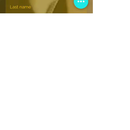
الإشتراك
© nationalhiphopmuseum.org
View More Information
(202) 332-8494