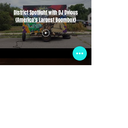
District Spotlight with DJ Dvious
(America's Largest Boombox)
Club de Membresía VIP
¡Regístrese para anuncios exclusivos,
obsequios, preventa de boletos y más!