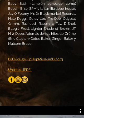
Baby Bash (también conocido como)
Beesh, E-40, SPM y la familia dope house,
Jay O Felony, Mr. Dr Black market Records,
Nate Dogg , Goldy Loc, Tre Dee, Odysea,
Grimm, Rasheed, Rappin 4 Tay, D-Shot,
BLegit, Frost, Lighter Shade of Brown, JT
N-2-Deep. Además de los hijos de Crème
(Eric Clapton) Cofee Baker, Ginger Baker y
Malcom Bruce.
—
DJDvious@HipHopMuseumDC.org
Una hoja [PDF]