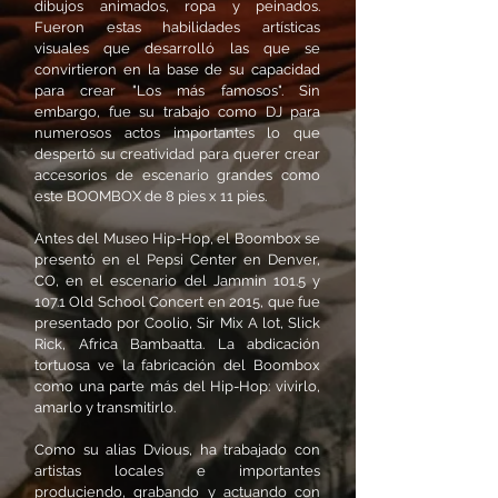
dibujos animados, ropa y peinados.
Fueron estas habilidades artísticas
visuales que desarrolló las que se
convirtieron en la base de su capacidad
para crear "Los más famosos". Sin
embargo, fue su trabajo como DJ para
numerosos actos importantes lo que
despertó su creatividad para querer crear
accesorios de escenario grandes como
este BOOMBOX de 8 pies x 11 pies.
Antes del Museo Hip-Hop, el Boombox se
presentó en el Pepsi Center en Denver,
CO, en el escenario del Jammin 101.5 y
107.1 Old School Concert en 2015, que fue
presentado por Coolio, Sir Mix A lot, Slick
Rick, Africa Bambaatta. La abdicación
tortuosa ve la fabricación del Boombox
como una parte más del Hip-Hop: vivirlo,
amarlo y transmitirlo.
Como su alias Dvious, ha trabajado con
artistas locales e importantes
produciendo, grabando y actuando con