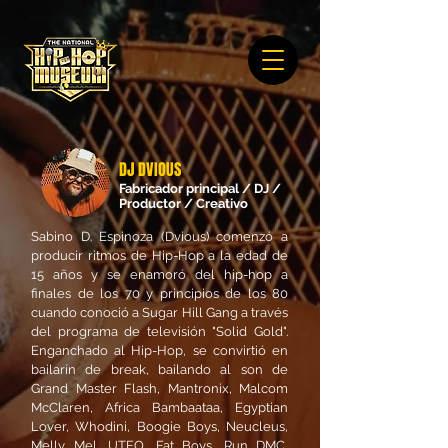
DJ DVIOUS
Fabricador principal / DJ /
Productor / Creativo
Sabino D. Espinoza (Dvious) comenzó a
producir ritmos de Hip-Hop a la edad de
15 años y se enamoró del hip-hop a
finales de los 70 y principios de los 80
cuando conoció a Sugar Hill Gang a través
del programa de televisión "Solid Gold".
Enganchado al Hip-Hop, se convirtió en
bailarín de break, bailando al son de
Grand Master Flash, Mantronix, Malcom
McClaren, Africa Bambaataa, Egyptian
Lover, Whodini, Boogie Boys, Neucleus,
Melly Mel, UTFO, Fat Boys, Run DMC,