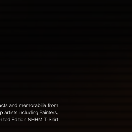
facts and memorabilia from 
artists including Painters, 
imited Edition NHHM T-Shirt 