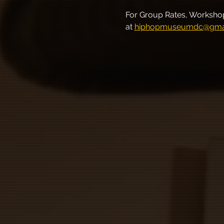
For Group Rates, Workshops
at 
hiphopmuseumdc@gma