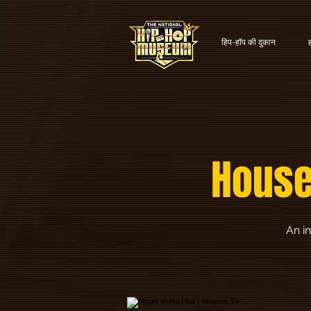
हिप-हॉप की दुकान
House
An in