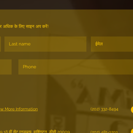
 और अधिक के लिए साइन अप करें!
ew More Information
(202) 332-8494
9 18 वीं सेंट एनडब्ल्यू, वाशिंगटन, डीसी 20009
(202) 481-1293