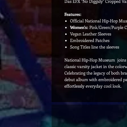
Das EFX "No Diggidy" Cropped Var
Features:
Official National Hip-Hop M
Women's:
Pink/Green/Purple 
Vegan Leather Sleeves
Embroidered Patches
Song Titles line the sleeves
National Hip-Hop Museum joins f
classic varsity jacket in the colo
Celebrating the legacy of both bran
debut album with embroidered pat
effortlessly everyday cool look.