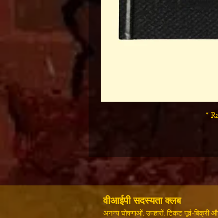
* R
वीआईपी सदस्यता क्लब
अनन्य घोषणाओं, उपहारों, टिकट पूर्व-बिक्री