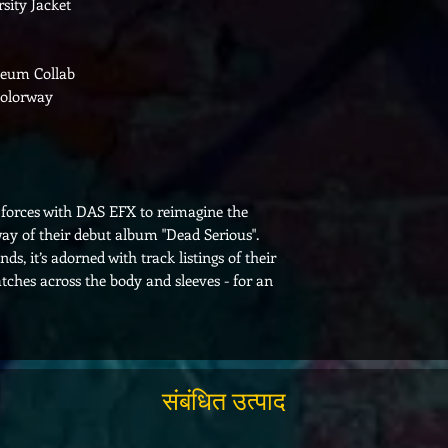
sity Jacket
useum Collab
Colorway
orces with DAS EFX to reimagine the
rway of their debut album "Dead Serious".
ds, it’s adorned with track listings of their
ches across the body and sleeves - for an
संबंधित उत्पाद