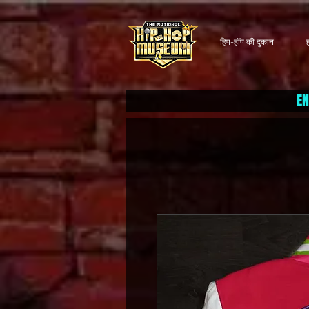
हिप-हॉप की दुकान
EN