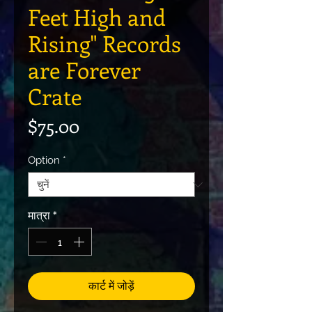
Feet High and
Rising" Records
are Forever
Crate
मूल्य
$75.00
Option
*
मात्रा
*
कार्ट में जोड़ें