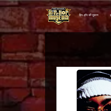
हिप-हॉप की दुकान