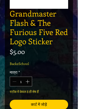
Grandmaster
Flash & The
Furious Five Red
Logo Sticker
मूल्य
$5.00
Back2School
मात्रा
*
स्टॉक में केवल 8 ही शेष हैं
कार्ट में जोड़ें