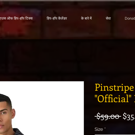
हाउस ऑफ हिप-हॉप टिक्स
हिप-हॉप कैलेंडर
के बारे में
सेवा
Dona
Pinstripe
"Official
नियम
 $59.00 
$35
Size
*