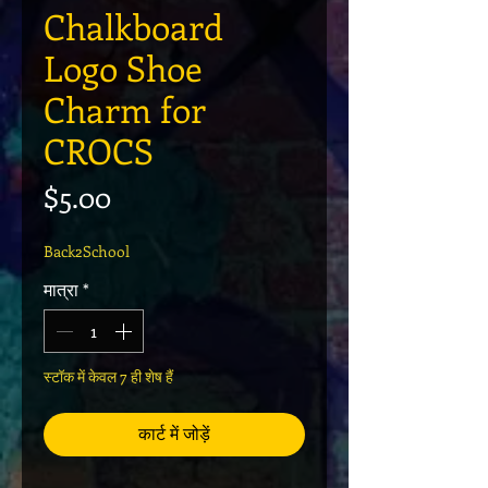
Chalkboard
Logo Shoe
Charm for
CROCS
मूल्य
$5.00
Back2School
मात्रा
*
स्टॉक में केवल 7 ही शेष हैं
कार्ट में जोड़ें