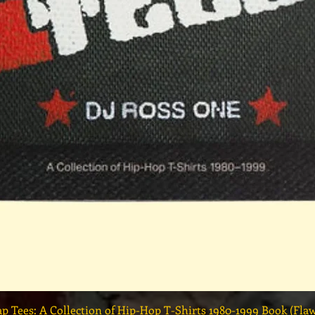
快速瀏覽
ap Tees: A Collection of Hip-Hop T-Shirts 1980-1999 Book (Fla