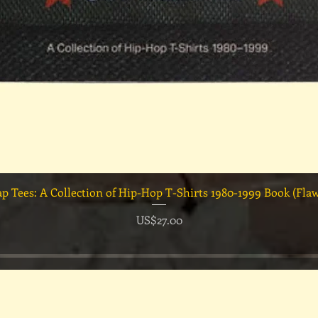
快速瀏覽
ap Tees: A Collection of Hip-Hop T-Shirts 1980-1999 Book (Fla
價格
US$27.00