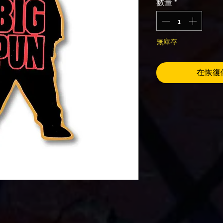
數量
*
無庫存
在恢復