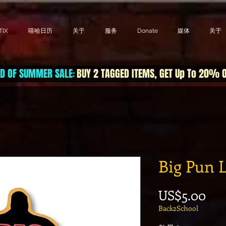
IX
嘻哈日历
关于
服务
Donate
媒体
关于
D OF SUMMER SALE
BUY 2 TAGGED ITEMS, GET Up To 20% 
:
Big Pun L
價
US$5.00
Back2School