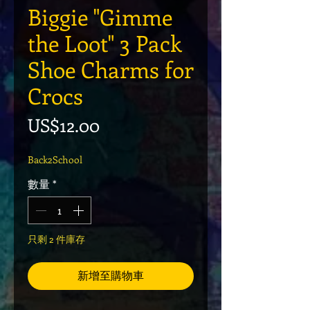
Biggie "Gimme
the Loot" 3 Pack
Shoe Charms for
Crocs
價格
US$12.00
Back2School
數量
*
只剩 2 件庫存
新增至購物車