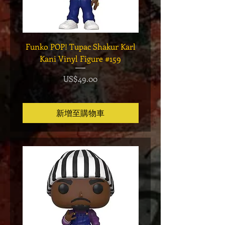
Funko POP! Tupac Shakur Karl
Funko POP! Tupac "Lo
Kani Vinyl Figure #159
The Game" Vinyl Figur
價格
US$49.00
新增至購物車