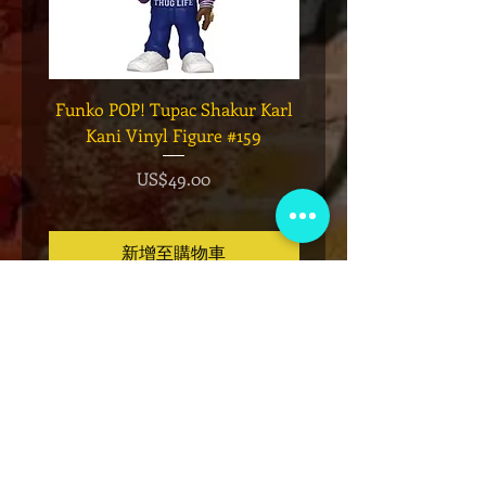
Funko POP! Tupac Shakur Karl
Funko POP! Tupac "Lo
Kani Vinyl Figure #159
The Game" Vinyl Figur
價格
US$49.00
新增至購物車
VIP会员俱乐部
注册独家公告、赠品、门票预售等！