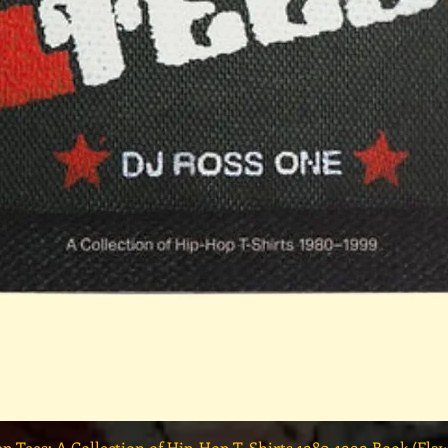
快速瀏覽
ap Tees: A Collection of Hip-Hop T-Shirts 1980-1999 Book (Fla