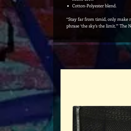
Cotton-Polyester blend.
“Stay far from timid, only make m
phrase ‘the sky’s the limit.’” The N