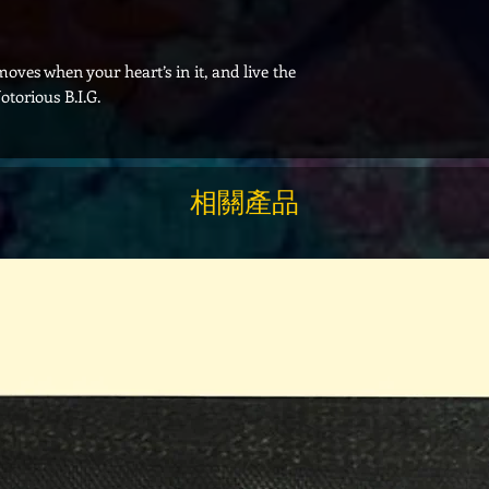
oves when your heart’s in it, and live the
otorious B.I.G.
相關產品