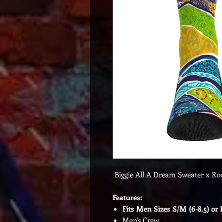
Biggie All A Dream Sweater x R
Features:
Fits Men Sizes S/M (6-8.5) or 
Men's Crew