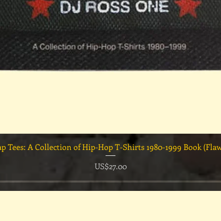
快速瀏覽
ap Tees: A Collection of Hip-Hop T-Shirts 1980-1999 Book (Fla
價格
US$27.00