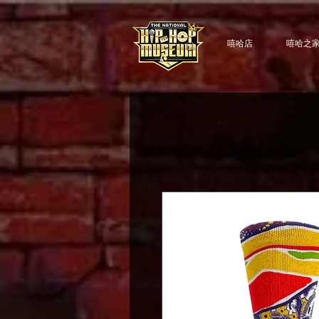
嘻哈店
嘻哈之家 