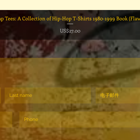
快速瀏覽
ap Tees: A Collection of Hip-Hop T-Shirts 1980-1999 Book (Fla
價格
US$27.00
！