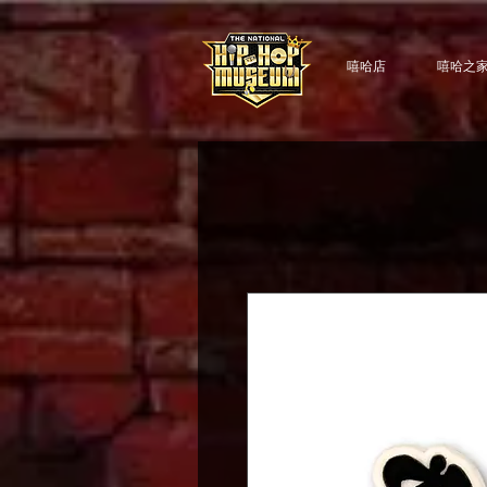
嘻哈店
嘻哈之家 