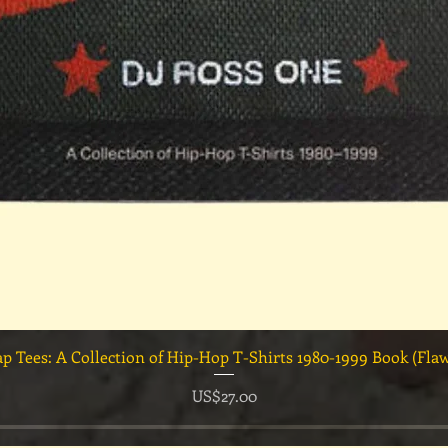
快速瀏覽
ap Tees: A Collection of Hip-Hop T-Shirts 1980-1999 Book (Fla
價格
US$27.00