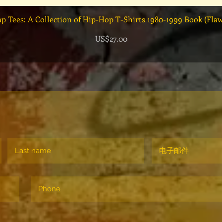
快速瀏覽
ap Tees: A Collection of Hip-Hop T-Shirts 1980-1999 Book (Fla
價格
US$27.00
！