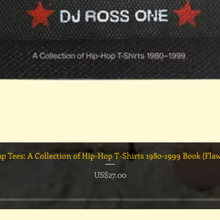
快速瀏覽
ap Tees: A Collection of Hip-Hop T-Shirts 1980-1999 Book (Fla
價格
US$27.00