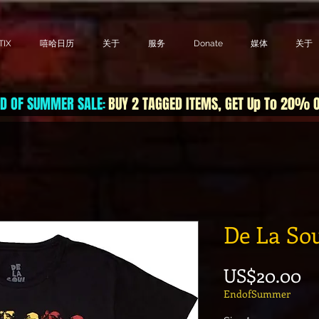
IX
嘻哈日历
关于
服务
Donate
媒体
关于
D OF SUMMER SALE
BUY 2 TAGGED ITEMS, GET Up To 20% 
:
De La Sou
價
US$20.00
EndofSummer