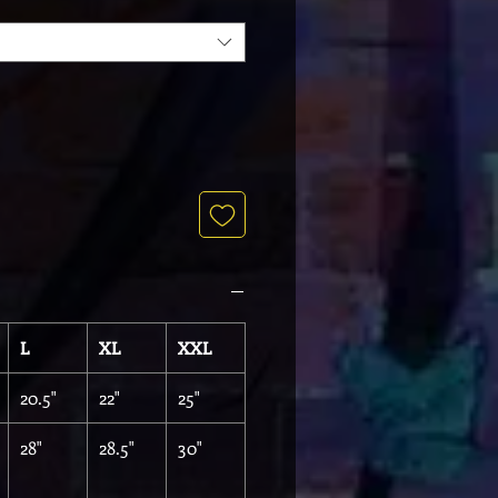
L
XL
XXL
20.5"
22"
25"
28"
28.5"
30"