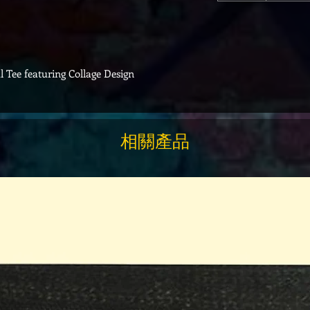
l Tee featuring Collage Design
相關產品