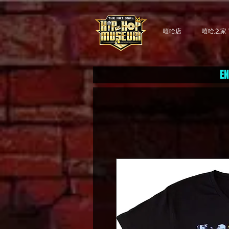
嘻哈店
嘻哈之家 T
EN