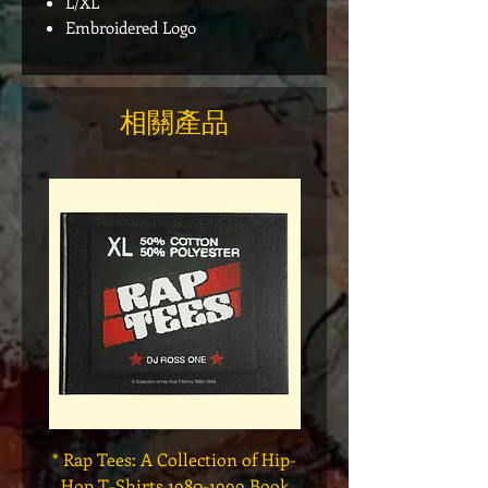
L/XL
Embroidered Logo
相關產品
* Rap Tees: A Collection of Hip-
Marvel x Mass Appeal 
Hop T-Shirts 1980-1999 Book
Has It" Limited Edition 