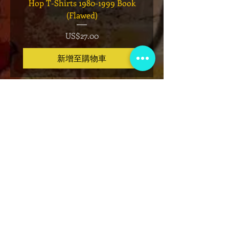
Hop T-Shirts 1980-1999 Book
Has It" Limited Edition 
(Flawed)
價格
US$27.00
新增至購物車
VIP会员俱乐部
注册独家公告、赠品、门票预售等！