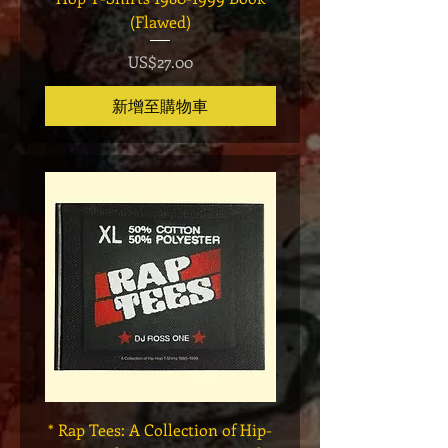
(Flawed)
價格
US$27.00
新增至購物車
* Rap Tees: A Collection of Hip-
Marvel x Mass Appeal 