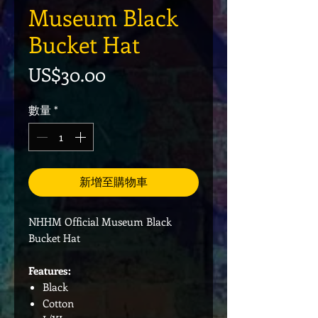
Museum Black
Bucket Hat
價格
US$30.00
數量
*
新增至購物車
NHHM Official Museum Black
Bucket Hat
Features:
Black
Cotton