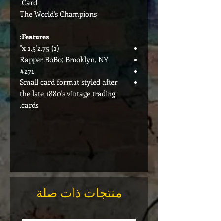
Card
The World's Champions
Features:
(1) 2.75"x 1.5"
Rapper BoBo; Brooklyn, NY
#271
Small card format styled after
the late 1880's vintage trading
cards.
منتجات ذات صلة