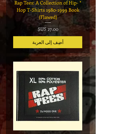
Legend
* Rap Tees: A Collection of Hip-
eries 7
Hop T-Shirts 1980-1999 Book
(Flawed)
السعر
أضِف إلى العربة