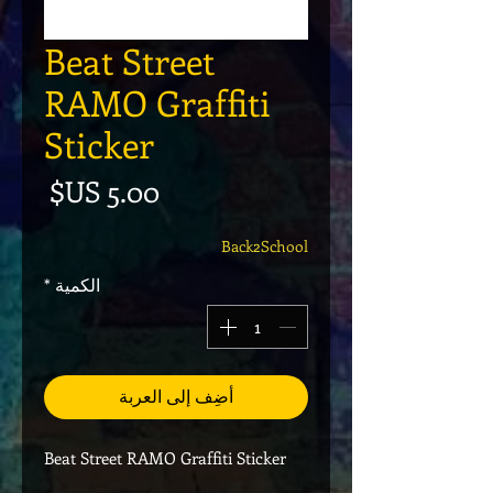
Beat Street
RAMO Graffiti
Sticker
السع
Back2School
الكمية
*
أضِف إلى العربة
Beat Street RAMO Graffiti Sticker