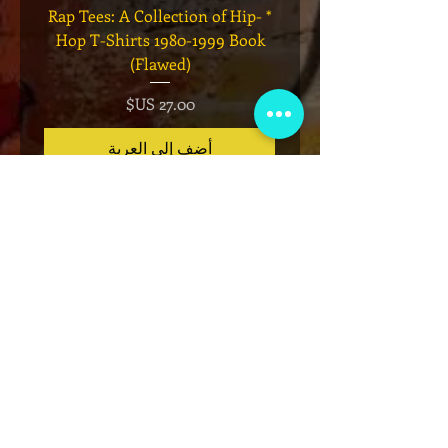
Legend
* Rap Tees: A Collection of Hip-
eries 7
Hop T-Shirts 1980-1999 Book
(Flawed)
السعر
أضِف إلى العربة
نادي عضوية VIP
اشترك في الإعلانات الحصرية والهدايا
والمبيعات المسبقة للتذاكر والمزيد!