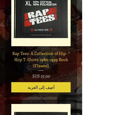
Legend
* Rap Tees: A Collection of Hip-
eries 7
Hop T-Shirts 1980-1999 Book
(Flawed)
السعر
أضِف إلى العربة