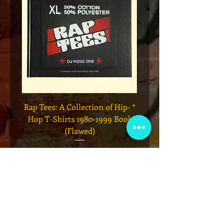
Legend
* Rap Tees: A Collection of Hip-
eries 7
Hop T-Shirts 1980-1999 Book
(Flawed)
السعر
أضِف إلى العربة
نادي عضوية VIP
اشترك في الإعلانات الحصرية والهدايا
والمبيعات المسبقة للتذاكر والمزيد!