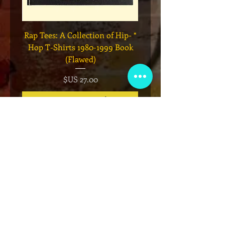
Legend
* Rap Tees: A Collection of Hip-
eries 7
Hop T-Shirts 1980-1999 Book
(Flawed)
السعر
أضِف إلى العربة
نادي عضوية VIP
اشترك في الإعلانات الحصرية والهدايا
والمبيعات المسبقة للتذاكر والمزيد!