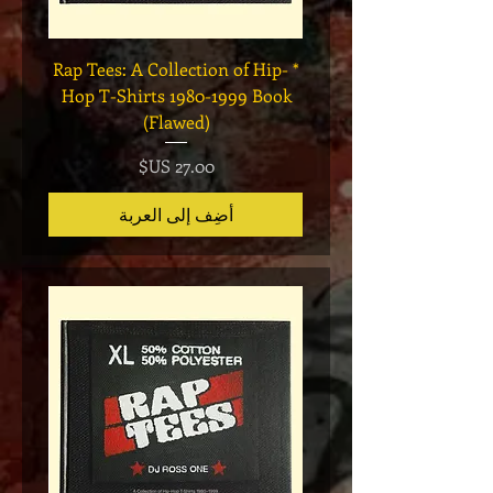
Legend
* Rap Tees: A Collection of Hip-
eries 7
Hop T-Shirts 1980-1999 Book
(Flawed)
السعر
أضِف إلى العربة