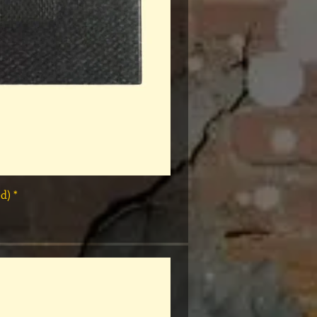
* Rap Tees: A Collection of Hip-Hop T-Shirts 1980-1999 Book (Flawed)