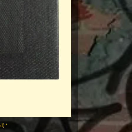
* Rap Tees: A Collection of Hip-Hop T-Shirts 1980-1999 Book (Flawed)