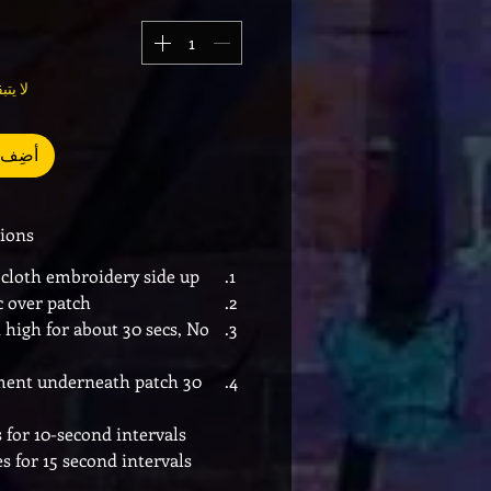
لا يت
أضِف إ
tions
 cloth embroidery side up.
c over patch.
 high for about 30 secs, No
rment underneath patch 30
 for 10-second intervals
s for 15 second intervals