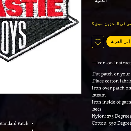
الكمية
*
بقى في المخزون سوى 8
لى العربة
Iron-on Instruc
Put patch on your
Place cotton fabri
Iron over patch on
steam.
Iron inside of ga
secs.
Nylon: 275 Degrees
Cotton: 350 Degree
 Standard Patch