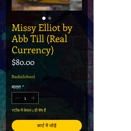
Missy Elliot by
Abb Till (Real
Currency)
मूल्य
$80.00
Back2School
मात्रा
*
स्टॉक में केवल 1 ही शेष हैं
कार्ट में जोड़ें