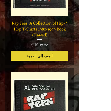
Legend
* Rap Tees: A Collection of Hip-
eries 7
Hop T-Shirts 1980-1999 Book
(Flawed)
السعر
أضِف إلى العربة