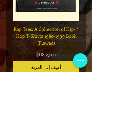
Legend
* Rap Tees: A Collection of Hip-
eries 7
Hop T-Shirts 1980-1999 Book
(Flawed)
السعر
أضِف إلى العربة
نادي عضوية VIP
اشترك في الإعلانات الحصرية والهدايا
والمبيعات المسبقة للتذاكر والمزيد!