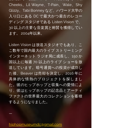
Cheeks、Lil Wayne、T-Pain、Wale、Shy
Glizzy、Tabi Bonney など、ハワード大学の
入り口にある DC で最大かつ最古のレコー
ディング スタジオである Listen Vision で、
30 以上の主要な音楽賞と称賛を獲得してい
ます。 2004年以来。
Listen Vision は放送スタジオでもあり、こ
こ数年で国内最大のライブ ストリーミング
インターネット ラジオ局に成長し、150 か
国以上に毎週 70 以上のライブ ショーを放
送しています。暗号通貨への投資が成功し
た後、Beaver は売却を決定し、2016 年に
具体的な情熱のプロジェクトを探しまし
た。彼のヒップホップと収集への愛情によ
り、彼はヒップホップの記念品とアーティ
ファクトの世界最大のコレクションを蓄積
するようになりました。
—
hiphopmuseumdc@gmail.com