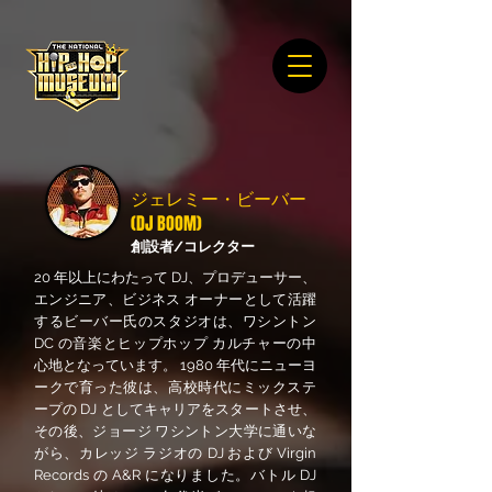
ジェレミー・ビーバー
(DJ BOOM)
創設者/コレクター
20 年以上にわたって DJ、プロデューサー、
エンジニア、ビジネス オーナーとして活躍
するビーバー氏のスタジオは、ワシントン
DC の音楽とヒップホップ カルチャーの中
心地となっています。 1980 年代にニューヨ
ークで育った彼は、高校時代にミックステ
ープの DJ としてキャリアをスタートさせ、
その後、ジョージ ワシントン大学に通いな
がら、カレッジ ラジオの DJ および Virgin
Records の A&R になりました。バトル DJ