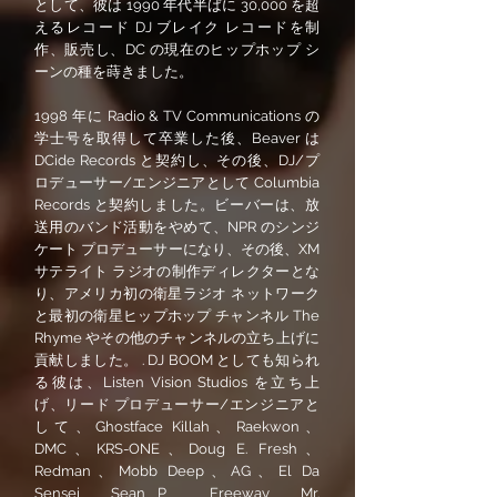
として、彼は 1990 年代半ばに 30,000 を超
えるレコード DJ ブレイク レコードを制
作、販売し、DC の現在のヒップホップ シ
ーンの種を蒔きました。
1998 年に Radio & TV Communications の
学士号を取得して卒業した後、Beaver は
DCide Records と契約し、その後、DJ/プ
ロデューサー/エンジニアとして Columbia
Records と契約しました。ビーバーは、放
送用のバンド活動をやめて、NPR のシンジ
ケート プロデューサーになり、その後、XM
サテライト ラジオの制作ディレクターとな
り、アメリカ初の衛星ラジオ ネットワーク
と最初の衛星ヒップホップ チャンネル The
Rhyme やその他のチャンネルの立ち上げに
貢献しました。 . DJ BOOM としても知られ
る彼は、Listen Vision Studios を立ち上
げ、リード プロデューサー/エンジニアと
して、Ghostface Killah、Raekwon、
DMC、KRS-ONE、Doug E. Fresh、
Redman、Mobb Deep、AG、El Da
Sensei、Sean P、 Freeway、Mr.