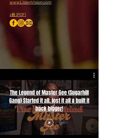
www.ListenVision.com
1枚 [PDF]
The Legend of Master Gee (Sugarhill
Gang) Started it all, lost it all & built it
back bigger!