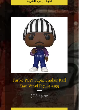
أضِف إلى العربة
l To
Funko POP! Tupac Shakur Karl
 #252
Kani Vinyl Figure #159
السعر