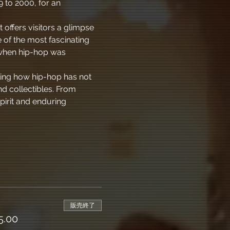
 to 2000, for an 
 offers visitors a glimpse 
 of the most fascinating 
 when hip-hop was 
ling how hip-hop has not 
d collectibles. From 
pirit and enduring 
販売終了
.00