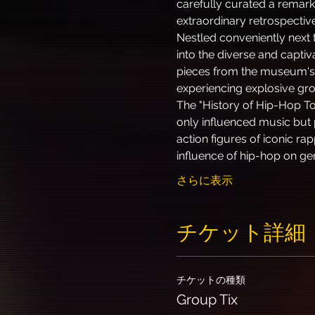
carefully curated a remarka
extraordinary retrospectiv
Nestled conveniently next t
into the diverse and capti
pieces from the museum's 
experiencing explosive g
The "History of Hip-Hop To
only influenced music but 
action figures of iconic ra
influence of hip-hop on ge
さらに表示
チケット詳細
チケットの種類
Group Tix