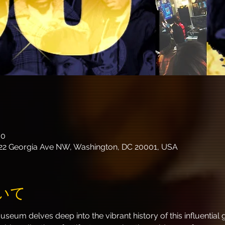
00
22 Georgia Ave NW, Washington, DC 20001, USA
いて
seum delves deep into the vibrant history of this influentia