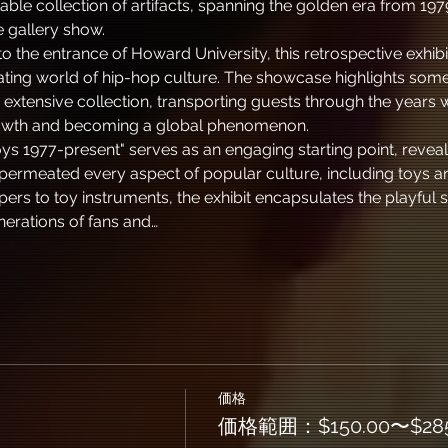
ble collection of artifacts, spanning the golden era from 1979
e gallery show.
o the entrance of Howard University, this retrospective exhibit
vating world of hip-hop culture. The showcase highlights some
extensive collection, transporting guests through the years
rowth and becoming a global phenomenon.
ys 1977-present" serves as an engaging starting point, revea
permeated every aspect of popular culture, including toys an
ppers to toy instruments, the exhibit encapsulates the playful s
nerations of fans and…
価格
価格範囲：$150.00〜$285