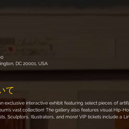
00
ington, DC 20001, USA
いて
 exclusive interactive exhibit featuring select pieces of arti
’s vast collection! The gallery also features visual Hip-Hop 
sts, Sculptors, Illustrators, and more! VIP tickets include a L