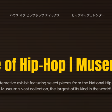
ハウス オブ ヒップホップ ティックス
ヒップホップカレンダー
 of Hip-Hop | Muse
teractive exhibit featuring select pieces from the National H
Museum's vast collection, the largest of its kind in the world!