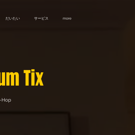
だいたい
サービス
more
um Tix
ip-Hop