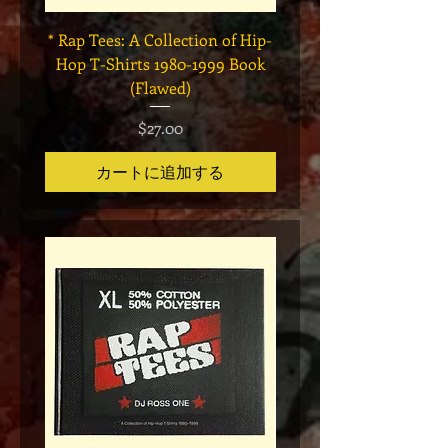
* Rap Tees: A Collection of Hip-
Marvel x Mass Appeal 
Hop T-Shirts 1980-1999 Book
Has It" Limited Edition 
(Flawed)
価格
$27.00
カートに追加する