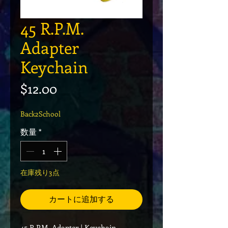
45 R.P.M.
Adapter
Keychain
価格
$12.00
Back2School
数量
*
在庫残り3点
カートに追加する
45 R.P.M. Adapter | Keychain