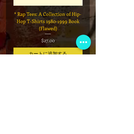
* Rap Tees: A Collection of Hip-
Marvel x Mass Appeal 
Hop T-Shirts 1980-1999 Book
Has It" Limited Edition 
(Flawed)
価格
$27.00
カートに追加する
VIP会員制クラブ
限定発表、景品、チケット先行販売など
にサインアップしてください!