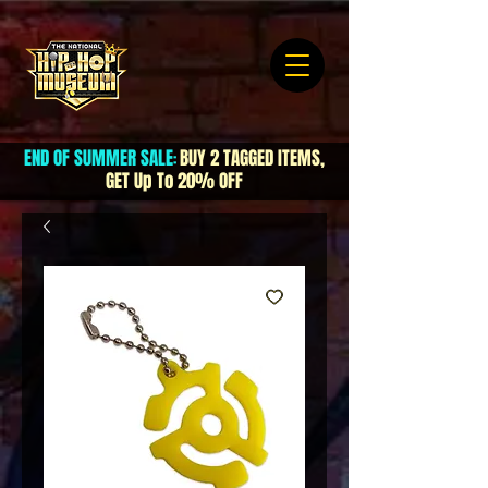
END OF SUMMER SALE
BUY 2 TAGGED ITEMS,
:
GET Up To 20% OFF