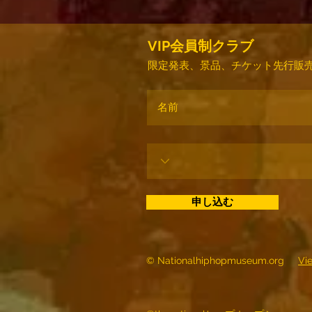
VIP会員制クラブ
限定発表、景品、チケット先行販売
申し込む
© Nationalhiphopmuseum.org
Vi