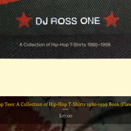
クイックビュー
ap Tees: A Collection of Hip-Hop T-Shirts 1980-1999 Book (Fla
価格
$27.00