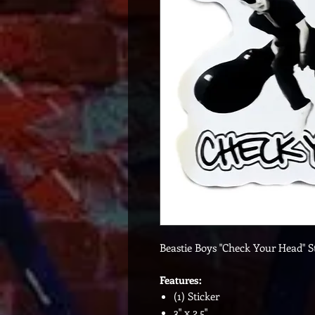
Beastie Boys "Check Your Head" S
Features:
(1) Sticker
3" x 2.5"