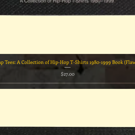
クイックビュー
ap Tees: A Collection of Hip-Hop T-Shirts 1980-1999 Book (Fla
価格
$27.00