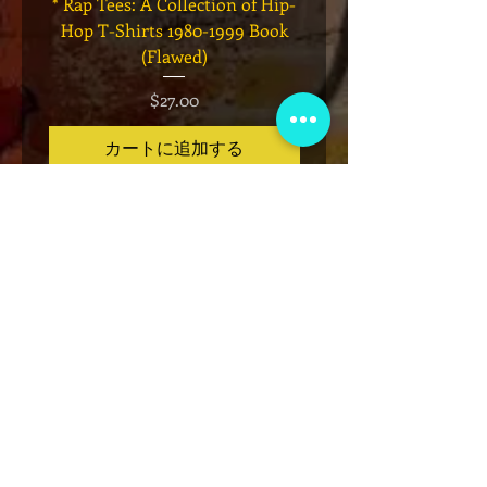
* Rap Tees: A Collection of Hip-
Marvel x Mass Appeal 
Hop T-Shirts 1980-1999 Book
Has It" Limited Edition 
(Flawed)
価格
$27.00
カートに追加する
VIP会員制クラブ
限定発表、景品、チケット先行販売など
にサインアップしてください!