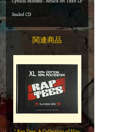
Cynical Minded - Attack on Titan LP
Sealed CD
関連商品
* Rap Tees: A Collection of Hip-
Marvel x Mass Appeal 