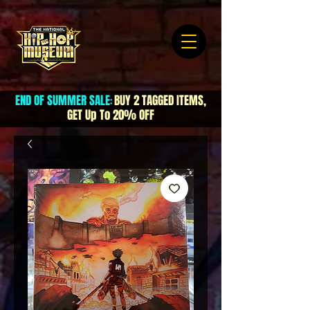
END OF SUMMER SALE
BUY 2 TAGGED ITEMS,
:
GET Up To 20% OFF