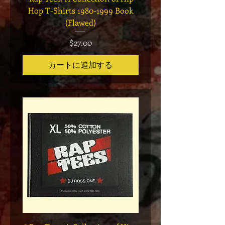
Hop T-Shirts 1980-1999 Book
Has It" Limited Edition 
(Flawed)
価格
$27.00
カートに追加する