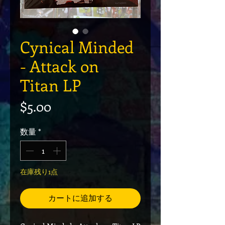
Cynical Minded
- Attack on
Titan LP
価格
$5.00
数量
*
在庫残り1点
カートに追加する