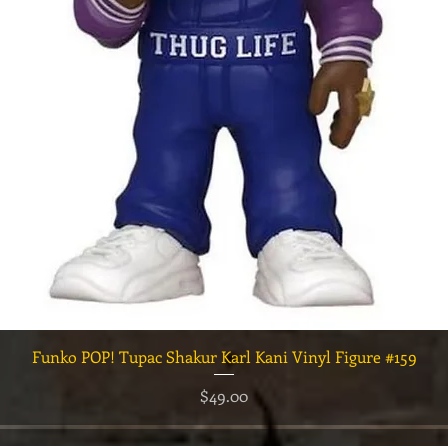
クイックビュー
Funko POP! Tupac Shakur Karl Kani Vinyl Figure #159
価格
$49.00