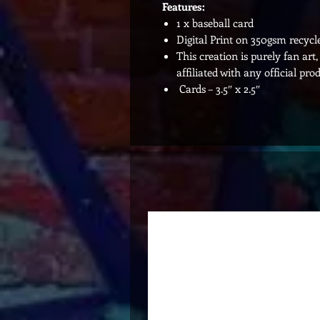
Features:
1 x baseball card
Digital Print on 350gsm recycl
This creation is purely fan art
affiliated with any official pro
Cards – 3.5″ x 2.5″