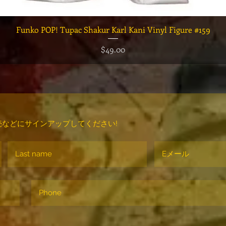
クイックビュー
Funko POP! Tupac Shakur Karl Kani Vinyl Figure #159
価格
$49.00
などにサインアップしてください!