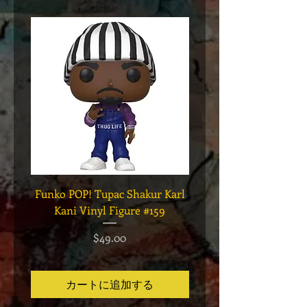
Funko POP! Tupac Shakur Karl
Funko POP! Tupac "Lo
Kani Vinyl Figure #159
The Game" Vinyl Figur
価格
$49.00
カートに追加する