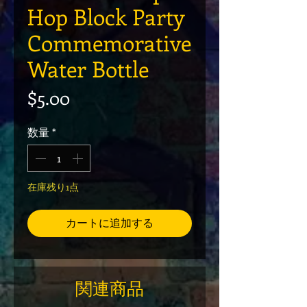
Hop Block Party
Commemorative
Water Bottle
価格
$5.00
数量
*
在庫残り1点
カートに追加する
関連商品