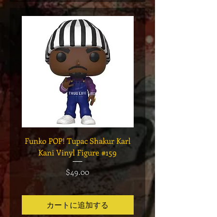
Funko POP! Tupac Shakur Karl
Funko POP! Tupac "Lo
Kani Vinyl Figure #159
The Game" Vinyl Figur
価格
$49.00
カートに追加する