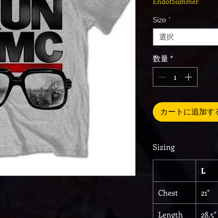
EndofSummer
Size
*
選択
数量
*
カートに追加す
Sizing
L
Chest
21"
Length
28.5"