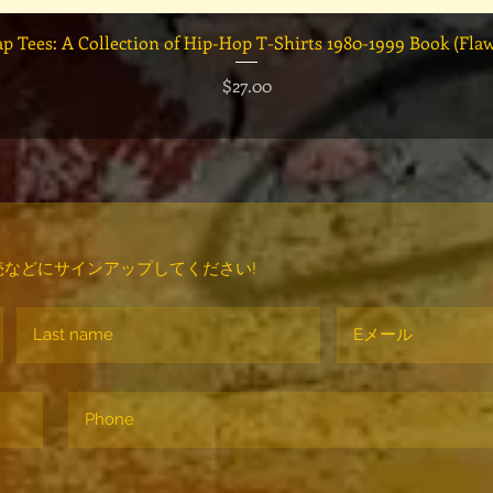
クイックビュー
ap Tees: A Collection of Hip-Hop T-Shirts 1980-1999 Book (Fla
価格
$27.00
などにサインアップしてください!