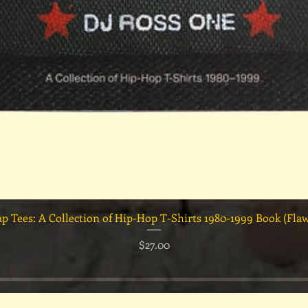
クイックビュー
ap Tees: A Collection of Hip-Hop T-Shirts 1980-1999 Book (Fla
価格
$27.00