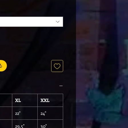
る
XL
XXL
22"
24"
29.5"
30"