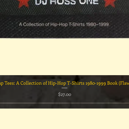
クイックビュー
ap Tees: A Collection of Hip-Hop T-Shirts 1980-1999 Book (Fla
価格
$27.00