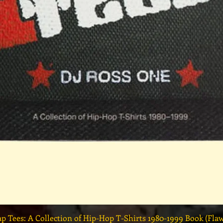
クイックビュー
ap Tees: A Collection of Hip-Hop T-Shirts 1980-1999 Book (Fla