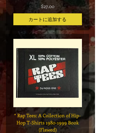
価格
$27.00
カートに追加する
* Rap Tees: A Collection of Hip-
Marvel x Mass Appeal 
Hop T-Shirts 1980-1999 Book
Has It" Limited Edition 
(Flawed)