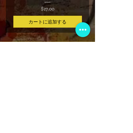
価格
$27.00
カートに追加する
VIP会員制クラブ
限定発表、景品、チケット先行販売など
にサインアップしてください!