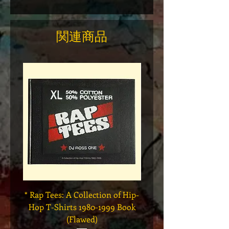
関連商品
* Rap Tees: A Collection of Hip-
Marvel x Mass Appeal 
Hop T-Shirts 1980-1999 Book
Has It" Limited Edition 
(Flawed)