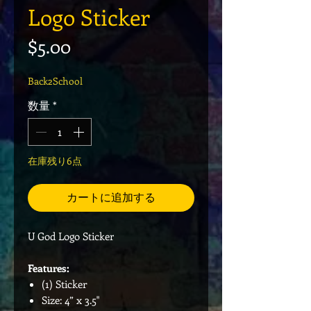
Logo Sticker
価格
$5.00
Back2School
数量
*
在庫残り6点
カートに追加する
U God Logo Sticker
Features:
(1) Sticker
Size: 4” x 3.5"