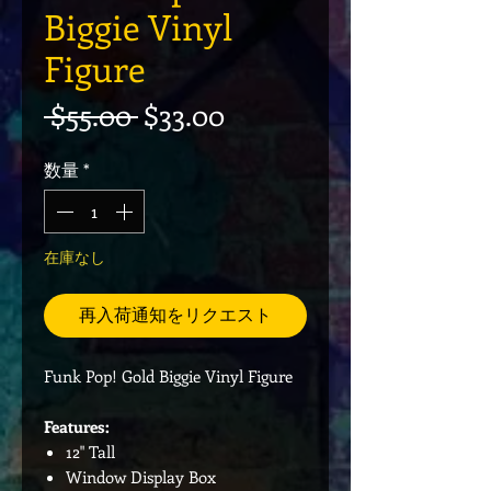
Biggie Vinyl
Figure
通常価格
セール価格
 $55.00 
$33.00
数量
*
在庫なし
再入荷通知をリクエスト
Funk Pop! Gold Biggie Vinyl Figure
Features:
12" Tall
Window Display Box