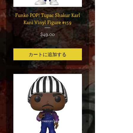
Funko POP! Tupac Shakur Karl
Funko POP! Tupac "Lo
Kani Vinyl Figure #159
The Game" Vinyl Figur
価格
$49.00
カートに追加する