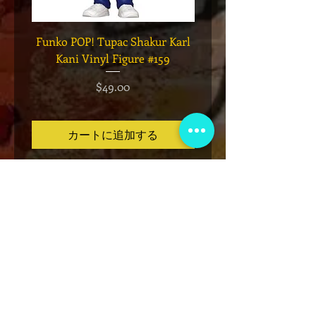
Funko POP! Tupac Shakur Karl
Funko POP! Tupac "Lo
Kani Vinyl Figure #159
The Game" Vinyl Figur
価格
$49.00
カートに追加する
VIP会員制クラブ
限定発表、景品、チケット先行販売など
にサインアップしてください!