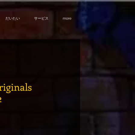
だいたい
サービス
more
riginals
2
格