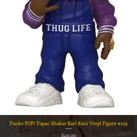
クイックビュー
Funko POP! Tupac Shakur Karl Kani Vinyl Figure #159
価格
$49.00