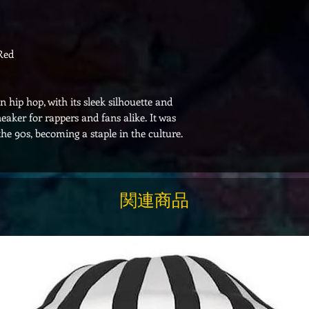
Red
 hip hop, with its sleek silhouette and
eaker for rappers and fans alike. It was
the 90s, becoming a staple in the culture.
関連商品