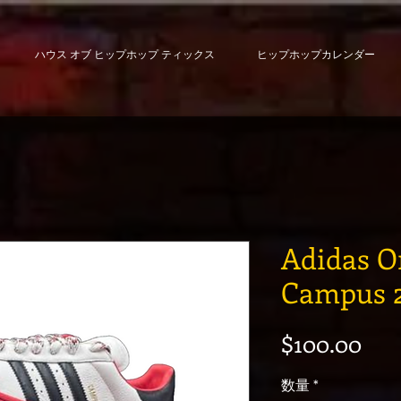
ハウス オブ ヒップホップ ティックス
ヒップホップカレンダー
Adidas O
Campus 
価
$100.00
数量
*