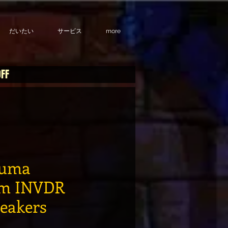
だいたい
サービス
more
OFF
Puma
am INVDR
neakers