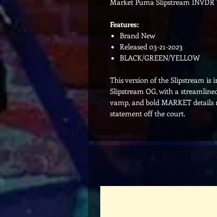
Market Puma Slipstream INVDR '
Features:
Brand New
Released 03-21-2023
BLACK/GREEN/YELLOW
This version of the Slipstream is 
Slipstream OG, with a streamlined 
vamp, and bold MARKET details ma
statement off the court.