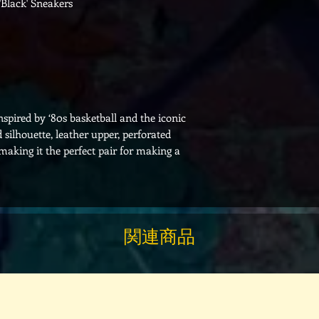
Black' Sneakers
inspired by ‘80s basketball and the iconic
silhouette, leather upper, perforated
king it the perfect pair for making a
関連商品