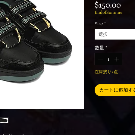
価
$150.00
EndofSummer
Size
*
選択
数量
*
在庫残り2点
カートに追加す