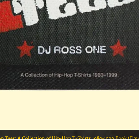
クイックビュー
ap Tees: A Collection of Hip-Hop T-Shirts 1980-1999 Book (Fla