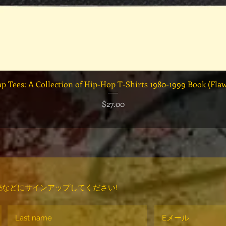
クイックビュー
ap Tees: A Collection of Hip-Hop T-Shirts 1980-1999 Book (Fla
価格
$27.00
などにサインアップしてください!