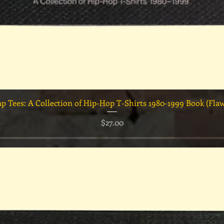
クイックビュー
ap Tees: A Collection of Hip-Hop T-Shirts 1980-1999 Book (Fla
価格
$27.00