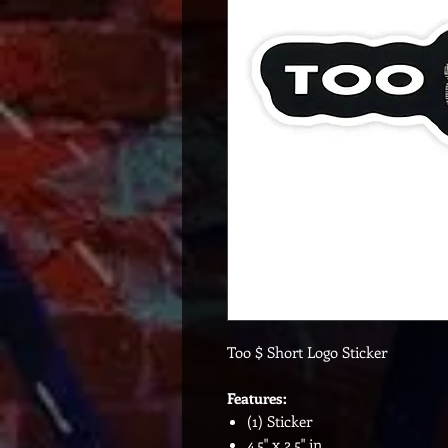
Too $ Short Logo Sticker
Features:
(1) Sticker
4.5" x 2.5" in