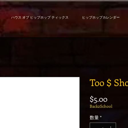
ハウス オブ ヒップホップ ティックス
ヒップホップカレンダー
Too $ Sho
価格
$5.00
Back2School
数量
*