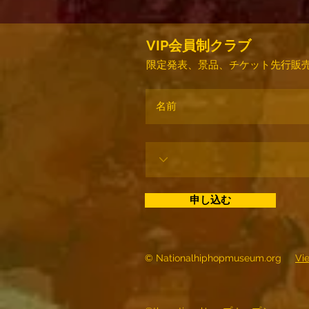
VIP会員制クラブ
限定発表、景品、チケット先行販売
申し込む
© Nationalhiphopmuseum.org
Vi