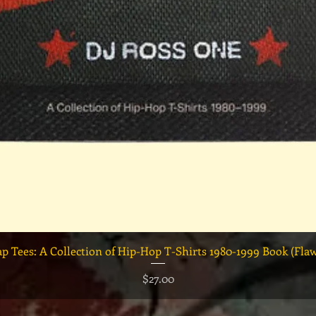
クイックビュー
ap Tees: A Collection of Hip-Hop T-Shirts 1980-1999 Book (Fla
価格
$27.00