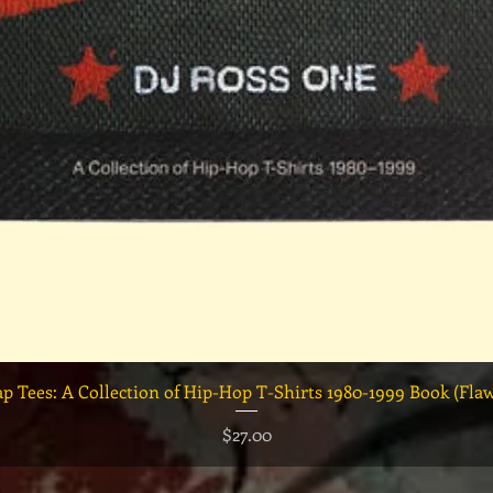
クイックビュー
ap Tees: A Collection of Hip-Hop T-Shirts 1980-1999 Book (Fla
価格
$27.00