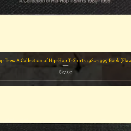
クイックビュー
ap Tees: A Collection of Hip-Hop T-Shirts 1980-1999 Book (Fla
価格
$27.00