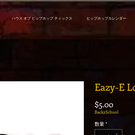
ハウス オブ ヒップホップ ティックス
ヒップホップカレンダー
Eazy-E L
価格
$5.00
Back2School
数量
*