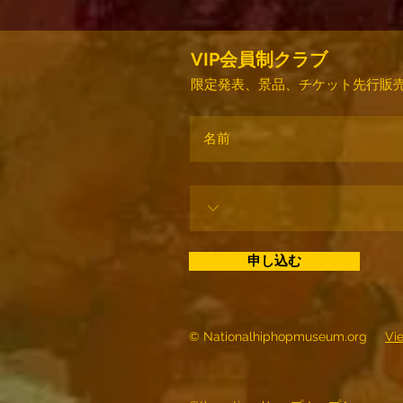
VIP会員制クラブ
限定発表、景品、チケット先行販売
申し込む
© Nationalhiphopmuseum.org
Vi