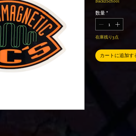
Back2School
数量
*
在庫残り3点
カートに追加す