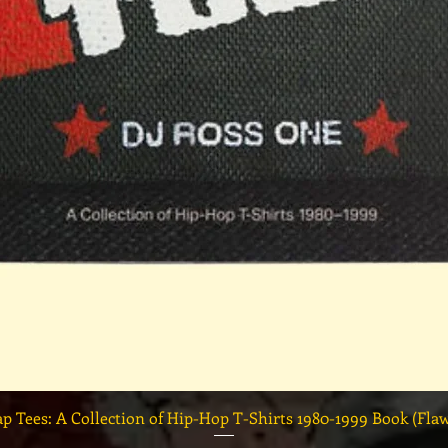
クイックビュー
ap Tees: A Collection of Hip-Hop T-Shirts 1980-1999 Book (Fla