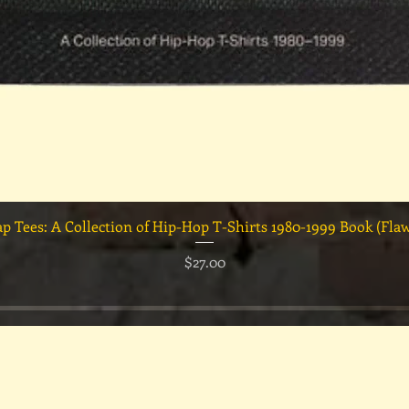
クイックビュー
ap Tees: A Collection of Hip-Hop T-Shirts 1980-1999 Book (Fla
価格
$27.00