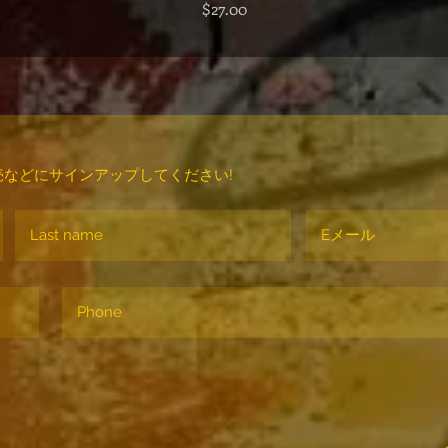
価格
$27.00
などにサインアップしてください!