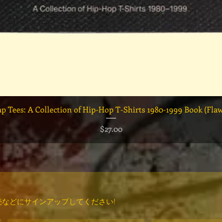
クイックビュー
ap Tees: A Collection of Hip-Hop T-Shirts 1980-1999 Book (Fla
価格
$27.00
などにサインアップしてください!