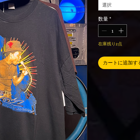
選択
数量
*
在庫残り2点
カートに追加す