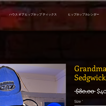
ハウス オブ ヒップホップ ティックス
ヒップホップカレンダー
Grandmas
Sedgwick
通
 $80.00 
$40
Size
*