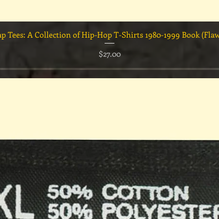
クイックビュー
ap Tees: A Collection of Hip-Hop T-Shirts 1980-1999 Book (Fla
価格
$27.00