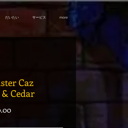
だいたい
サービス
more
ter Caz
 & Cedar
常価格
セール価格
.00