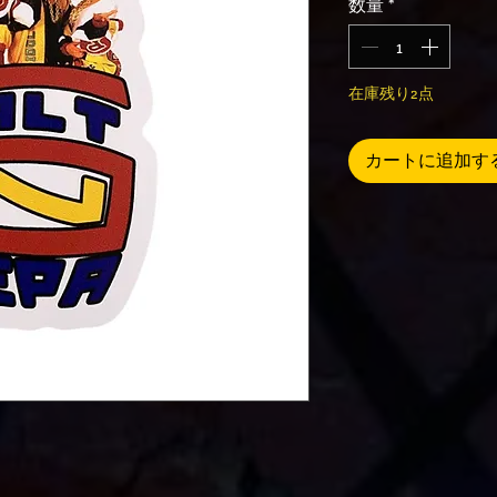
数量
*
在庫残り2点
カートに追加す