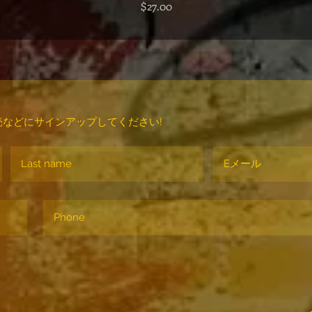
価格
$27.00
などにサインアップしてください!