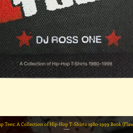
クイックビュー
ap Tees: A Collection of Hip-Hop T-Shirts 1980-1999 Book (Fla