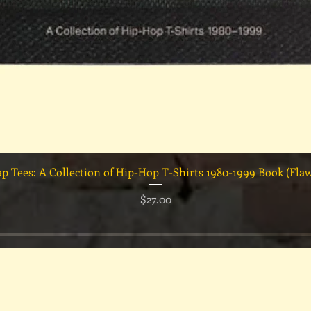
クイックビュー
ap Tees: A Collection of Hip-Hop T-Shirts 1980-1999 Book (Fla
価格
$27.00