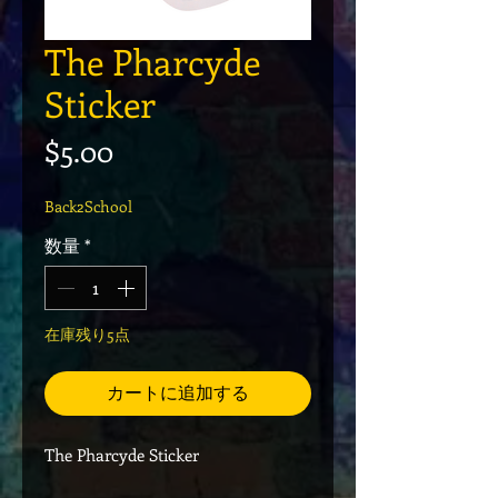
The Pharcyde
Sticker
価格
$5.00
Back2School
数量
*
在庫残り5点
カートに追加する
The Pharcyde Sticker