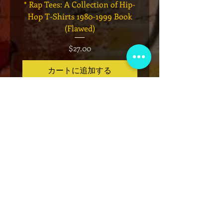
* Rap Tees: A Collection of Hip-
Marvel x Mass Appeal 
Hop T-Shirts 1980-1999 Book
Has It" Limited Edition 
(Flawed)
価格
$27.00
カートに追加する
VIP会員制クラブ
限定発表、景品、チケット先行販売など
にサインアップしてください!