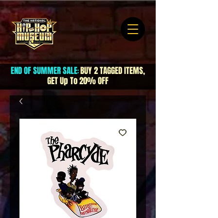
END OF SUMMER SALE
BUY 2 TAGGED ITEMS,
:
GET Up To 20% OFF