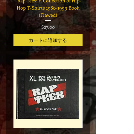
* Rap Tees: A Collection of Hip-
Marvel x Mass Appeal 
Hop T-Shirts 1980-1999 Book
Has It" Limited Edition 
(Flawed)
価格
$27.00
カートに追加する