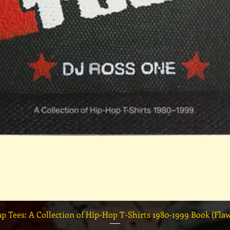
クイックビュー
ap Tees: A Collection of Hip-Hop T-Shirts 1980-1999 Book (Fla