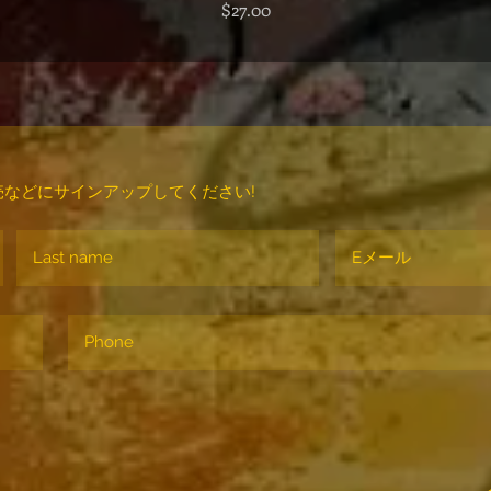
価格
$27.00
などにサインアップしてください!