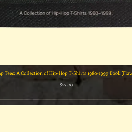
クイックビュー
ap Tees: A Collection of Hip-Hop T-Shirts 1980-1999 Book (Fla
価格
$27.00