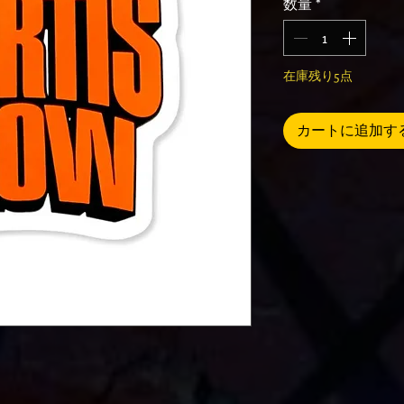
数量
*
在庫残り5点
カートに追加す