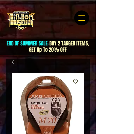
END OF SUMMER SALE
BUY 2 TAGGED ITEMS,
:
GET Up To 20% OFF