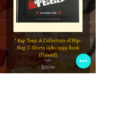
* Rap Tees: A Collection of Hip-
Marvel x Mass Appeal 
Hop T-Shirts 1980-1999 Book
Has It" Limited Edition 
(Flawed)
価格
$27.00
カートに追加する
VIP会員制クラブ
限定発表、景品、チケット先行販売など
にサインアップしてください!