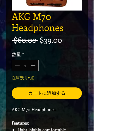
AKG M70
Headphones
通常価格
セール価格
 $60.00 
$39.00
数量
*
在庫残り2点
カートに追加する
AKG M70 Headphones
Features:
Light, highly comfortable