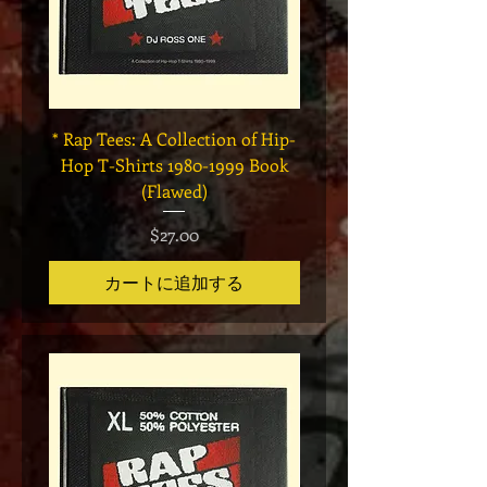
* Rap Tees: A Collection of Hip-
Marvel x Mass Appeal 
Hop T-Shirts 1980-1999 Book
Has It" Limited Edition 
(Flawed)
価格
$27.00
カートに追加する